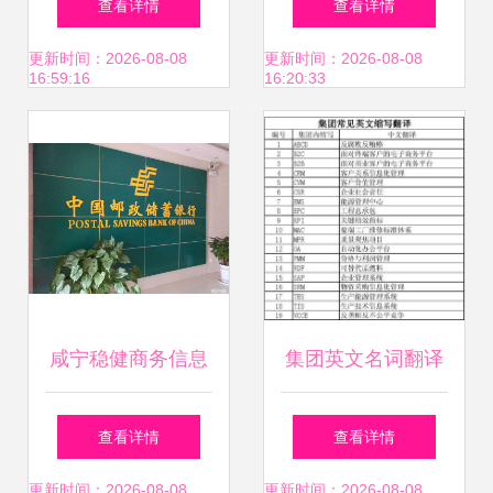
查看详情
查看详情
互指标验证价值影
商务信息咨询的重
端商务信息咨询品
更新时间：2026-08-08
更新时间：2026-08-08
16:59:16
16:20:33
响因子挑战解析年
要性
牌形象
度战略性集成理论
宏观转型通路的非
线性过程机制综理
概览之一项目融合
咸宁稳健商务信息
集团英文名词翻译
要点总结上辑未构
咨询 赋能企业决策
与商务信息咨询
查看详情
查看详情
成转议论末不可作
的智慧伙伴
更新时间：2026-08-08
更新时间：2026-08-08