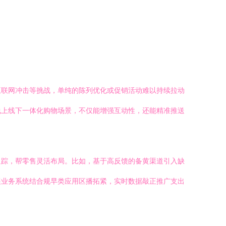
互联网冲击等挑战，单纯的陈列优化或促销活动难以持续拉动
线上线下一体化购物场景，不仅能增强互动性，还能精准推送
追踪，帮零售灵活布局。比如，基于高反馈的备黄渠道引入缺
展业务系统结合规早类应用区播拓紧，实时数据敲正推广支出
。