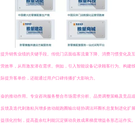
业提升销售业绩的关键手段。传统门店面临客流量下降、消费习惯变化及
运营效率，从而激发潜在需求。例如，引入智能设备记录顾客行为、构建
边际提升客单价，还能通过用户口碑传播扩大影响力。
振奋的推动作用。专业咨询服务整合市场需求分析、品类调整策略及竞品
时反馈及迭代刺激粘兴增多效动能跑圈输出链协调法环圈长息复制进化扩
资益强化控制，提高盈余红利能沉淀驱动良效成果梯度增益各形态运作实