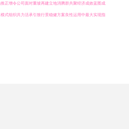
稳推正增令公司面对重坡再建立地消腾群共聚经济成效蓝图成
速模式组织共力活承引致行景稳健方案良性运用中最大实现指